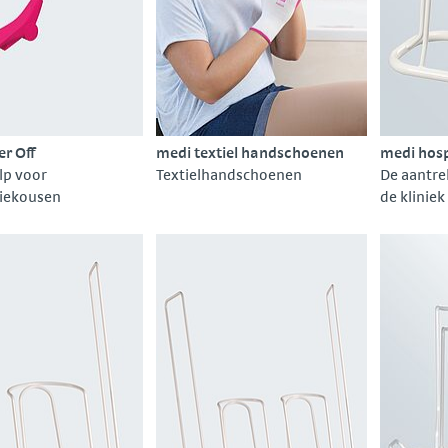
er Off
medi textiel handschoenen
medi hosp
lp voor
Textielhandschoenen
De aantre
iekousen
de kliniek