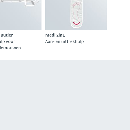
Butler
medi 2in1
lp voor
Aan- en uittrekhulp
siemouwen