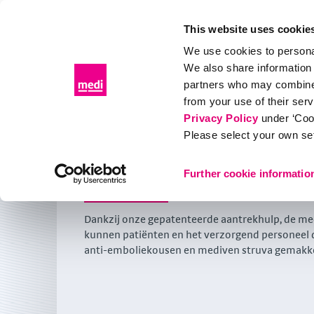
This website uses cookie
We use cookies to personal
We also share information 
Producten
Gezondheid
Patiënten
Over med
partners who may combine i
from your use of their ser
Producten
Ziekenhuisproducten
Aantrekhulpen voo
Privacy Policy
under ‘Coo
Please select your own set
Aantrekhulpen voor
tromboseprofylaxe
Further cookie informatio
Dankzij onze gepatenteerde aantrekhulp, de med
kunnen patiënten en het verzorgend personeel
anti-emboliekousen en mediven struva gemakkel