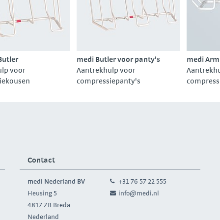
Butler
medi Butler voor panty's
medi Arm 
lp voor
Aantrekhulp voor
Aantrekhu
iekousen
compressiepanty's
compres
Contact
medi Nederland BV
+31 76 57 22 555
Heusing 5
info@medi.nl
4817 ZB Breda
Nederland