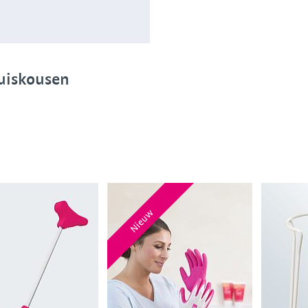
huiskousen
Nieuw