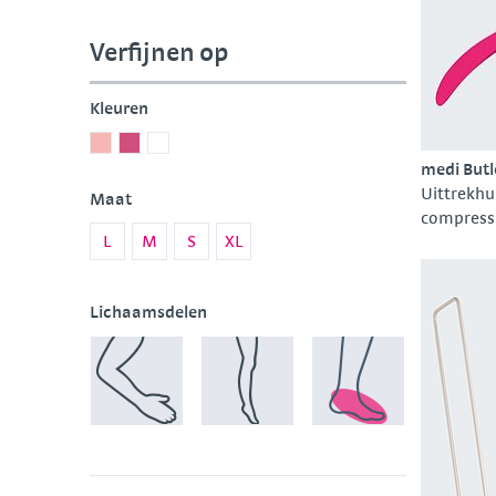
Verfijnen op
Kleuren
Light
Pink
White
medi Butl
Pink
Uittrekhu
Maat
compress
L
M
S
XL
Lichaamsdelen