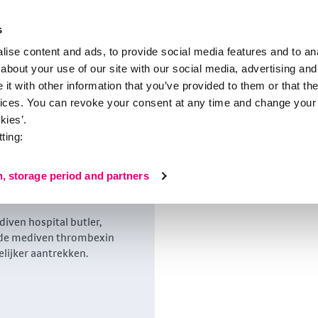
s
ise content and ads, to provide social media features and to anal
about your use of our site with our social media, advertising and
i
Service
t with other information that you’ve provided to them or that the
vices. You can revoke your consent at any time and change your 
r tromboseprofylaxe
kies’.
ting:
n, storage period and partners
iven hospital butler,
 de mediven thrombexin
ijker aantrekken.